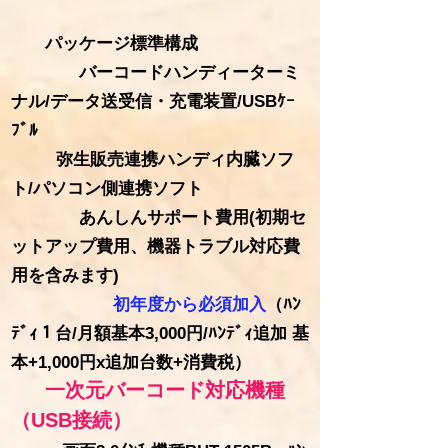
パッケージ標準構成
バーコードハンディーターミ
ナル/データ送受信・充電装置/USBｹｰ
ﾌﾞﾙ
弥生販売連携ハンディ内臓ソフ
ト/パソコン側連携ソフト
あんしんサポート費用(初期セ
ットアップ費用、機器トラブル対応費
用を含みます)
初年度から必須加入
（ﾊﾝ
ﾃﾞｨ１台/月額基本3,000円/ﾊﾝﾃﾞｨ追加 基
本+1,000円x追加台数+消費税）
一次元バーコード対応機種
（USB接続）