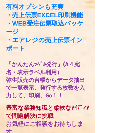
有料オプシンも充実
・売上伝票EXCEL印刷機能
・WEB受注伝票取込パッケ
ージ
・エアレジの売上伝票イン
ポート
「かんたんﾗﾍﾞﾙ発行」(A４宛
名・表示ラベル利用）
弥生販売の台帳からデータ抽出
で一覧表示、
​発行する枚数を入
力して、印刷、Go！！
豊富な業務知識と柔軟な
​ｱｲﾃﾞｨｱ
で問題解決に挑戦
お気軽にご相談をお待ちしま
す。