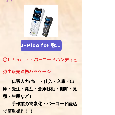
J-Pico for 弥生販売 機能概要（ｸﾘｯｸ）
①J-Pico・・・バーコードハンディと
弥生販売連携パッケージ
伝票入力(売上・仕入・入庫・出
庫・受注・発注・倉庫移動・棚卸・見
積・生産など）
手作業の簡素化・バーコード読込
で簡単操作！！