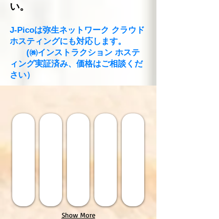
い。
J-Picoは弥生ネットワーク クラウド
ホスティングにも対応します。
(㈱インストラクション ホステ
ィング実証済み、価格はご相談くだ
さい）
お問合せ(メール)
バーコードハンディターミナル
eRegi(iPad AWSﾚｼﾞ)
ﾊﾞｰｺｰﾄﾞ値札印刷
タッチパネルPOS
Show More