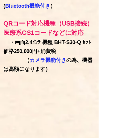
(
Bluetooth機能付き
）
QR
コード対応機種（USB接続）
医療系
GS1
コードなどに対応
・画面2.4ｲﾝﾁ 機種 BHT-S30-Q ｾｯﾄ
価格250,000円+消費税
​ （
カメラ機能付き
の為、機器
は高額になります）