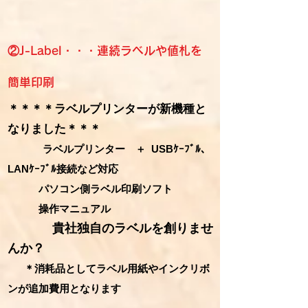
②J-Label・・・連続ラベルや値札を
簡単印刷
＊＊＊＊ラベルプリンターが新機種と
なりました＊＊＊
ラベルプリンター
＋
USBｹｰﾌﾞﾙ、
L
ANｹｰﾌﾞﾙ接続など対応
パソコン側ラベル印刷ソフト
操作マニュアル
貴社独自の
ラベルを創りませ
んか？
＊消耗品としてラベル用紙やインクリボ
ンが追加費用となります