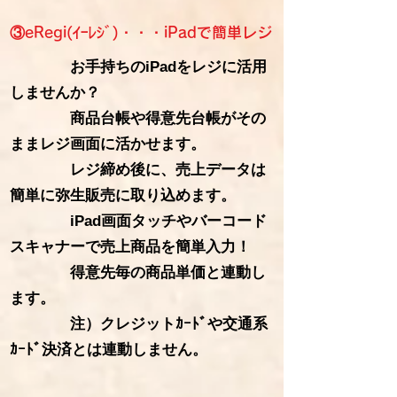
③e
Regi(ｲｰﾚｼﾞ)・・・iP
adで簡単レジ
お手持ちのiPadをレジに活用
しませんか？
商品台帳や得意先台帳がその
ままレジ画面に活かせます。
レジ締め後に、売上データは
簡単に弥生販売に取り込めます。
iPad画面タッチやバーコード
スキャナーで売上商品を簡単入力！
得意先毎の商品単価と連動し
ます。
​ 注）クレジットｶｰﾄﾞや交通系
ｶｰﾄﾞ決済とは連動しません。