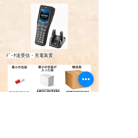
ﾃﾞｰﾀ送受信・充電装置
J-Picoで貴社独自の商品ｺｰﾄﾞとJANｺｰﾄﾞ、EANｺｰﾄﾞ、
医療系GS1ｺｰﾄﾞを
併用してバーコードを利用できま
す。
ｺｰﾄﾞの併用はJ-Pico独自機能です。
​​（有償）
◎ オプション機能も充実